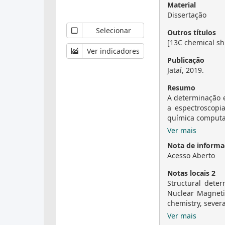
Material
Dissertação
Selecionar
Outros títulos
[13C chemical shi
Ver indicadores
Publicação
Jataí, 2019.
Resumo
A determinação e
a espectroscopi
química computac
Ver mais
Nota de informaç
Acesso Aberto
Notas locais 2
Structural dete
Nuclear Magneti
chemistry, several
Ver mais