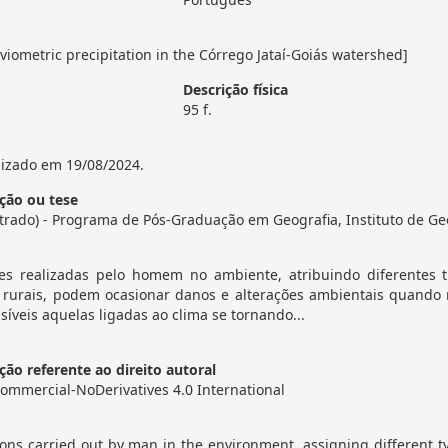
luviometric precipitation in the Córrego Jataí-Goiás watershed]
Descrição física
95 f.
izado em 19/08/2024.
ção ou tese
trado) - Programa de Pós-Graduação em Geografia, Instituto de Geo
es realizadas pelo homem no ambiente, atribuindo diferentes 
 rurais, podem ocasionar danos e alterações ambientais quando
síveis aquelas ligadas ao clima se tornando...
ão referente ao direito autoral
ommercial-NoDerivatives 4.0 International
ons carried out by man in the environment, assigning different t