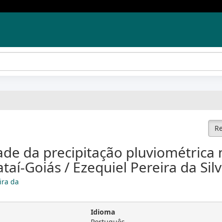
Re
ade da precipitação pluviométrica 
taí-Goiás / Ezequiel Pereira da Silv
ira da
Idioma
Português