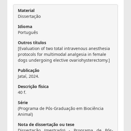
Material
Dissertação
Idioma
Português
Outros títulos
[Evaluation of two total intravenous anesthesia
protocols for multimodal analgesia in female
dogs undergoing elective ovariohysterectomy.]
Publicação
Jataí, 2024.
Descrição física
40 f.
Série
(Programa de Pós-Graduação em Biociência
Animal)
Nota de dissertação ou tese
Dissertação (mestrado) - Programa de Pós-