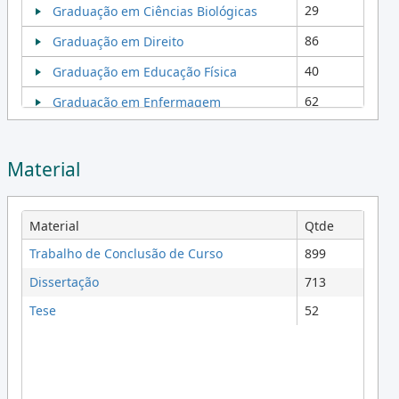
29
Graduação em Ciências Biológicas
86
Graduação em Direito
40
Graduação em Educação Física
62
Graduação em Enfermagem
19
Graduação em Engenharia Florestal
17
Graduação em Física
Material
49
Graduação em Fisioterapia
8
Graduação em Geografia
Material
Qtde
12
Trabalho de Conclusão de Curso
899
Graduação em História
Dissertação
713
13
Graduação em Matemática
Tese
52
133
Graduação em Medicina Veterinária
57
Graduação em Pedagogia
49
Graduação em Psicologia